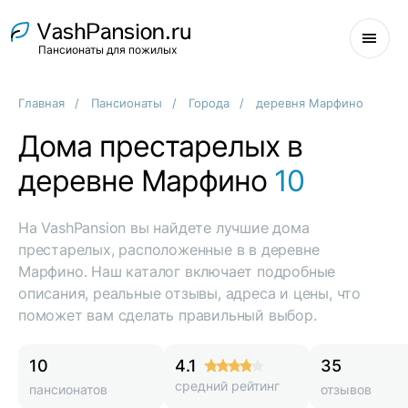
Пансионаты для пожилых
Главная
Пансионаты
Города
деревня Марфино
Дома престарелых в
деревне Марфино
10
На VashPansion вы найдете лучшие дома
престарелых, расположенные в в деревне
Марфино. Наш каталог включает подробные
описания, реальные отзывы, адреса и цены, что
поможет вам сделать правильный выбор.
10
4.1
35
средний рейтинг
пансионатов
отзывов