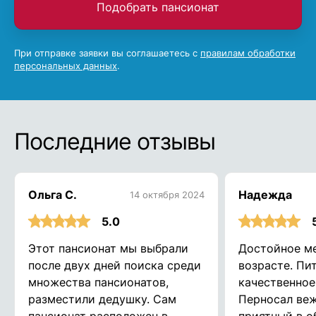
Подобрать пансионат
При отправке заявки вы соглашаетесь с
правилам обработки
персональных данных
.
Последние отзывы
Ольга С.
Надежда
14 октября 2024
5.0
Этот пансионат мы выбрали
Достойное ме
после двух дней поиска среди
возрасте. Пи
множества пансионатов,
качественное
разместили дедушку. Сам
Перносал ве