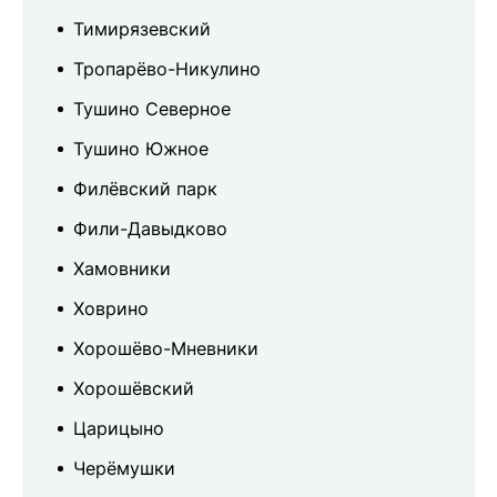
Тимирязевский
Тропарёво-Никулино
Тушино Северное
Тушино Южное
Филёвский парк
Фили-Давыдково
Хамовники
Ховрино
Хорошёво-Мневники
Хорошёвский
Царицыно
Черёмушки