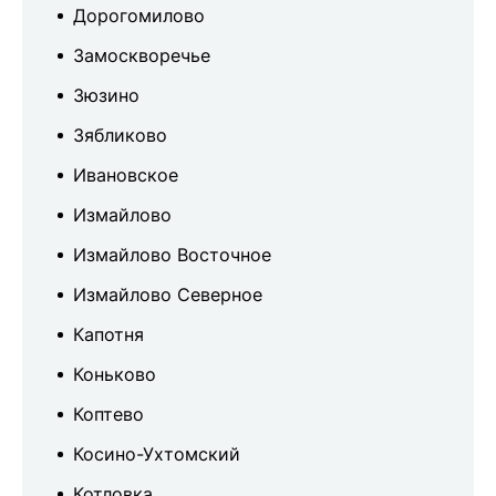
Дорогомилово
Замоскворечье
Зюзино
Зябликово
Ивановское
Измайлово
Измайлово Восточное
Измайлово Северное
Капотня
Коньково
Коптево
Косино-Ухтомский
Котловка