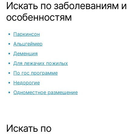
Искать по заболеваниям и
хотим избави
недель), а по
особенностям
уезжать. Персонал, конечно,
понимающий,
Паркинсон
пациентами н
успокаивают.
Альцгеймер
самостоятел
Деменция
маме комнату
Для лежачих пожилых
комфортнее. Из минусов
(условных): -
По гос программе
нас, хотя всё
Недорогие
подальше от г
Одноместное размещение
дороговато (
за близких)
Искать по