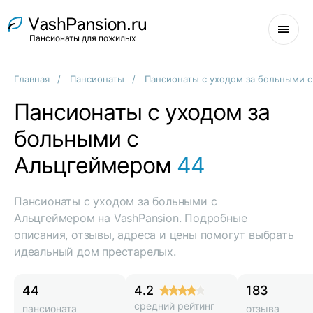
Пансионаты для пожилых
Главная
Пансионаты
Пансионаты с уходом за больными 
Пансионаты с уходом за
больными с
Альцгеймером
44
Пансионаты с уходом за больными с
Альцгеймером на VashPansion. Подробные
описания, отзывы, адреса и цены помогут выбрать
идеальный дом престарелых.
44
4.2
183
средний рейтинг
пансионата
отзыва