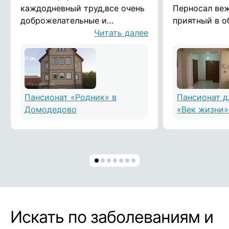
каждодневный труд,все очень
Перносал ве
доброжелательные и
приятный в о
душевные люди!дай Бог им
Читать далее
отзываются н
здоровья! Воронина Татьяна
Помещения ч
опрятные. Сп
Пансионат «Родник» в
Пансионат 
Домодедово
«Век жизни»
Искать по заболеваниям и