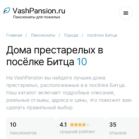
Пансионаты для пожилых
Главная
Пансионаты
Города
посёлок Битца
Дома престарелых в
посёлке Битца
10
На VashPansion вы найдете лучшие дома
престарелых, расположенные в в посёлке Битца.
Наш каталог включает подробные описания,
реальные отзывы, адреса и цены, что поможет вам
сделать правильный выбор.
10
4.1
35
средний рейтинг
пансионатов
отзывов