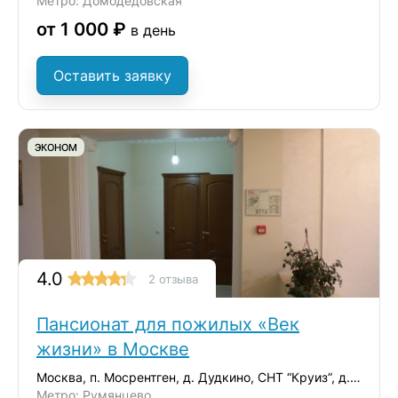
Метро: Домодедовская
от 1 000 ₽
в день
Оставить заявку
ЭКОНОМ
4.0
2 отзыва
Пансионат для пожилых «Век
жизни» в Москве
Москва, п. Мосрентген, д. Дудкино, СНТ “Круиз”, д.35
Метро: Румянцево