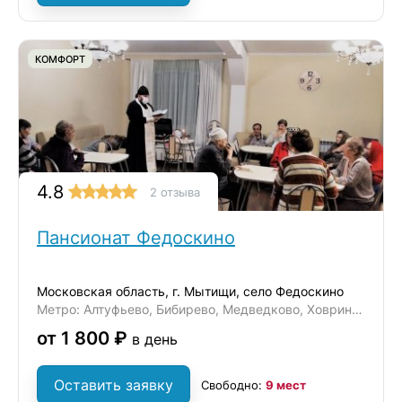
КОМФОРТ
4.8
2 отзыва
Пансионат Федоскино
Московская область, г. Мытищи, село Федоскино
Метро: Алтуфьево, Бибирево, Медведково, Ховрино, Отрадное
от 1 800 ₽
в день
Оставить заявку
Свободно:
9 мест