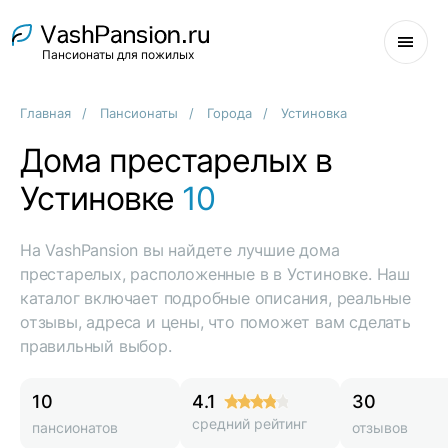
Пансионаты для пожилых
Главная
Пансионаты
Города
Устиновка
Дома престарелых в
Устиновке
10
На VashPansion вы найдете лучшие дома
престарелых, расположенные в в Устиновке. Наш
каталог включает подробные описания, реальные
отзывы, адреса и цены, что поможет вам сделать
правильный выбор.
10
4.1
30
средний рейтинг
пансионатов
отзывов