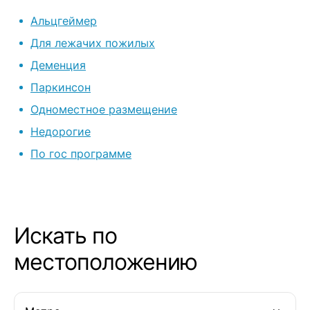
старичкам! Спасибо Вам всем
очень рекоме
Альцгеймер
огромное!
пансионат. В
под постоян
Для лежачих пожилых
неравнодушн
Деменция
постель, вкус
Паркинсон
и порядок в 
раз спасибо 
Одноместное размещение
Ирине и Гуле. Ваш труд тяжел
Недорогие
но благороде
По гос программе
Искать по
местоположению