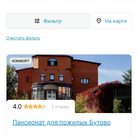
Фильтр
На карте
Очистить фильтр
КОМФОРТ
4.0
2 отзыва
Пансионат для пожилых Бутово