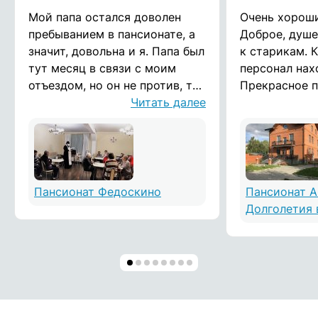
Мой папа остался доволен
Очень хороши
пребыванием в пансионате, а
Доброе, душ
значит, довольна и я. Папа был
к старикам. 
тут месяц в связи с моим
персонал нах
отъездом, но он не против, тут
Прекрасное п
жить и дальше. Спасибо вам
Читать далее
И вообще, д
за теплую атмосферу!
атмосфера.
Пансионат Федоскино
Пансионат 
Долголетия 