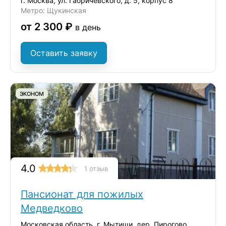
г. Москва, ул. Габричевского, д. 5, корпус 8
Метро: Щукинская
от 2 300 ₽
в день
Оставить заявку
ЭКОНОМ
4.0
1 отзыв
Пансионат для пожилых
Медведково
Московская область, г. Мытищи, дер. Пирогово