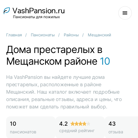
Пансионаты для пожилых
Главная
Пансионаты
Районы
Мещанский
Дома престарелых в
Мещанском районе
10
На VashPansion вы найдете лучшие дома
престарелых, расположенные в районе
Мещанский. Наш каталог включает подробные
описания, реальные отзывы, адреса и цены, что
поможет вам сделать правильный выбор.
10
4.2
43
средний рейтинг
пансионатов
отзыва