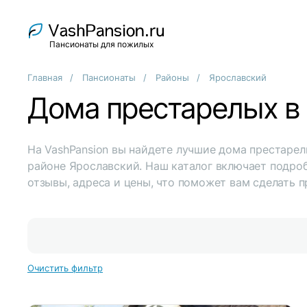
Пансионаты для пожилых
Главная
Пансионаты
Районы
Ярославский
Дома престарелых в
На VashPansion вы найдете лучшие дома престарел
районе Ярославский. Наш каталог включает подро
отзывы, адреса и цены, что поможет вам сделать 
Очистить фильтр