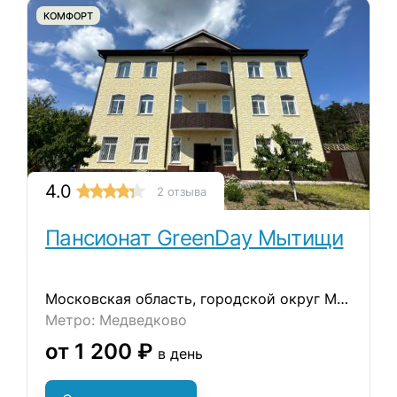
КОМФОРТ
4.0
2 отзыва
Пансионат GreenDay Мытищи
Московская область, городской округ Мытищи, деревня Ульянково, ул. Окольная
Метро: Медведково
от 1 200 ₽
в день