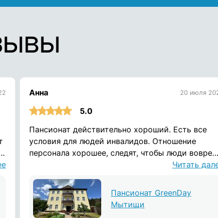
зывы
Анна
22
20 июля 20
5.0
Пансионат действительно хороший. Есть все
т
условия для людей инвалидов. Отношение
в,
персонала хорошее, следят, чтобы люди вовре
ее
пили лекарства. Вовремя кормят. Полный
Читать дал
комплекс ухода для людей инвалидов. Отзыв
оставлен на официальном сайте.
Пансионат GreenDay
Мытищи