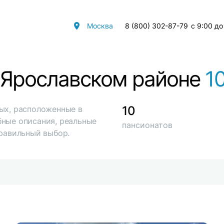
Москва
8 (800) 302-87-79
с 9:00 до
 Ярославском районе
1
10
ых, расположенные в
бные описания, реальные
пансионатов
правильный выбор.