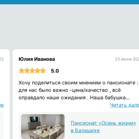
Юлия Иванова
22
23 июня 20
5.0
Хочу поделиться своим мнением о пансионате :
для нас было важно -цена/качество , всё
мя
оправдало наши ожидания . Наша бабушка
ее
проживала в пансионате около 10 месяцев (
Читать дал
захватили времена пандемии ) . Посещение бы
запрещено , с чем мы были согласны и это был
Пансионат «Осень жизни»
основным критерием выбора пансионата , т к в
в Балашихе
некоторых других , которые мы рассматривали