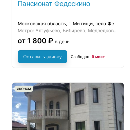
Пансионат Федоскино
Московская область, г. Мытищи, село Федоскино
Метро: Алтуфьево, Бибирево, Медведково, Ховрино, Отрадное
от 1 800 ₽
в день
Оставить заявку
Свободно:
9 мест
ЭКОНОМ