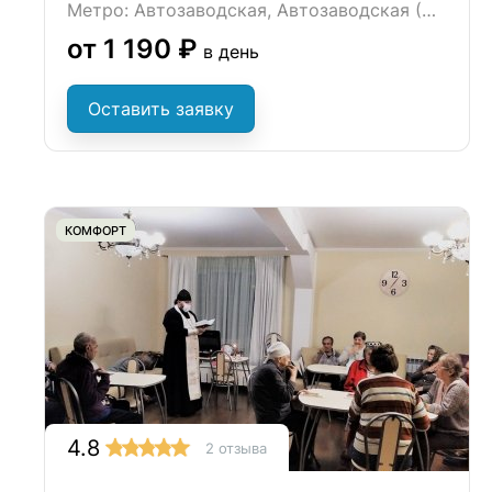
Метро: Автозаводская, Автозаводская (МЦК), Бульвар Дмитрия Донского
от 1 190 ₽
в день
Оставить заявку
КОМФОРТ
4.8
2 отзыва