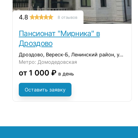
4.8
8 отзывов
Пансионат "Мирника" в
Дроздово
Дроздово, Вереск-Б, Ленинский район, ул. Сергиевская, д.17А
Метро: Домодедовская
от 1 000 ₽
в день
Оставить заявку