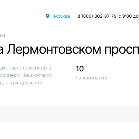
Москва
8 (800) 302-87-79
с 9:00 до
ект
а Лермонтовском прос
10
ых, расположенные в
роспект. Наш каталог
пансионатов
дреса и цены, что