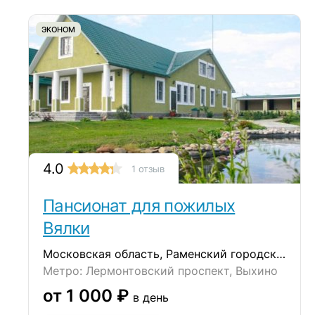
ЭКОНОМ
4.0
1 отзыв
Пансионат для пожилых
Вялки
Московская область, Раменский городской округ, деревня Вялки
Метро: Лермонтовский проспект, Выхино
от 1 000 ₽
в день