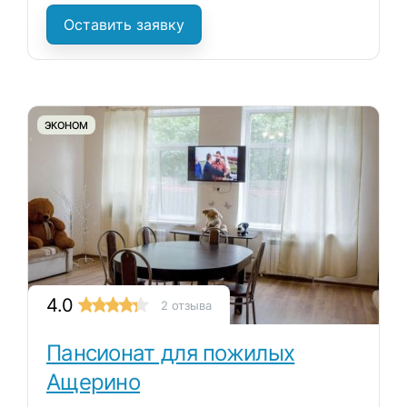
Оставить заявку
ЭКОНОМ
4.0
2 отзыва
Пансионат для пожилых
Ащерино