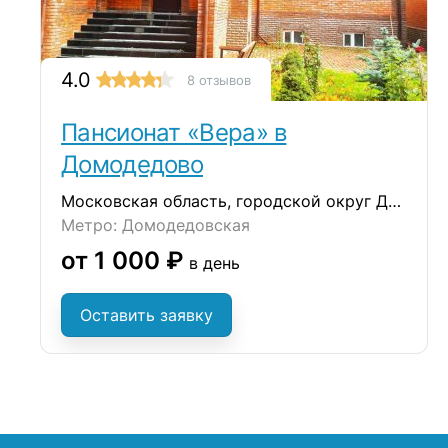
4.0
8 отзывов
Пансионат «Вера» в
Домодедово
Московская область, городской округ Домодедово, село Ям, улица Школьная, 38
Метро: Домодедовская
от 1 000 ₽
в день
Оставить заявку