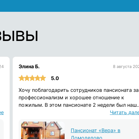
зывы
Элина Б.
24
8 августа 20
5.0
Хочу поблагодарить сотрудников пансионата за
профессионализм и хорошее отношение к
пожилым. В этом пансионате 2 недели был наш
м
ее
дедушка. Условия проживания хорошие,
Читать дал
постоянный уход и общение. Дедушке
понравилось, с радостью вспоминает время
Пансионат «Вера» в
проведённое здесь. Спасибо.
Домодедово