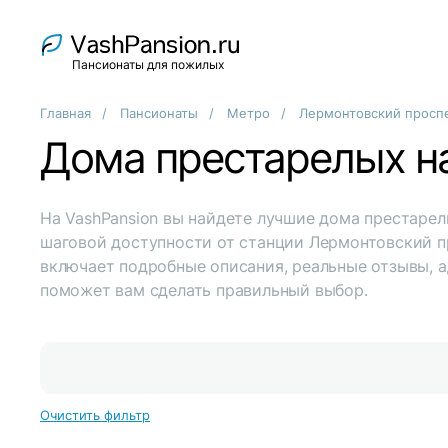
Пансионаты для пожилых
Главная
Пансионаты
Метро
Лермонтовский просп
Дома престарелых н
На VashPansion вы найдете лучшие дома престарел
шаговой доступности от станции Лермонтовский п
включает подробные описания, реальные отзывы, а
поможет вам сделать правильный выбор.
Очистить фильтр