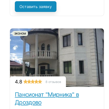
Оставить заявку
ЭКОНОМ
4.8
8 отзывов
Пансионат "Мирника" в
Дроздово