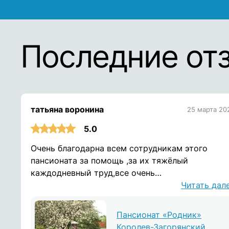
Последние от
татьяна воронина
25 марта 20
5.0
Очень благодарна всем сотрудникам этого
пансионата за помощь ,за их тяжёлый
каждодневный труд,все очень
доброжелательные и душевные люди!дай Бог и
Читать дал
здоровья! Воронина Татьяна
Пансионат «Родник»
Королев-Загорянский