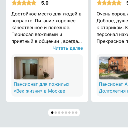
5.0
Достойное место для людей в
Очень хороши
возрасте. Питание хорошее,
Доброе, душ
качественное и полезное.
к старикам. 
Перносал вежливый и
персонал нах
приятный в общении , всегда
Прекрасное п
отзываются на просьбы.
Читать далее
И вообще, д
Помещения чистые и
атмосфера.
опрятные. Спасибо вам
Пансионат для пожилых
Пансионат 
«Век жизни» в Москве
Долголетия 