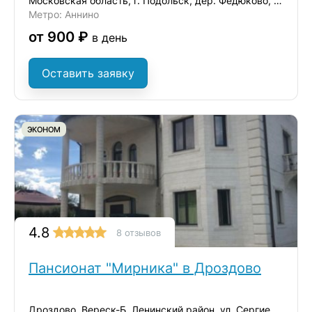
Московская область, г. Подольск, дер. Федюково, ул. Зеленая
Метро: Аннино
от 900 ₽
в день
Оставить заявку
ЭКОНОМ
4.8
8 отзывов
Пансионат "Мирника" в Дроздово
Дроздово, Вереск-Б, Ленинский район, ул. Сергиевская, д.17А