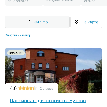
пансионатов
отзыва
Фильтр
На карте
Очистить фильтр
КОМФОРТ
4.0
2 отзыва
Пансионат для пожилых Бутово