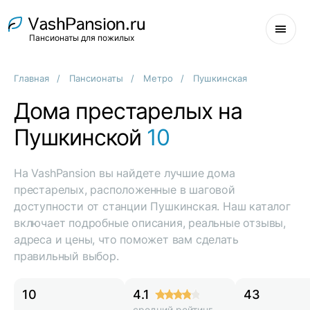
Пансионаты для пожилых
Главная
Пансионаты
Метро
Пушкинская
Дома престарелых на
Пушкинской
10
На VashPansion вы найдете лучшие дома
престарелых, расположенные в шаговой
доступности от станции Пушкинская. Наш каталог
включает подробные описания, реальные отзывы,
адреса и цены, что поможет вам сделать
правильный выбор.
10
4.1
43
средний рейтинг