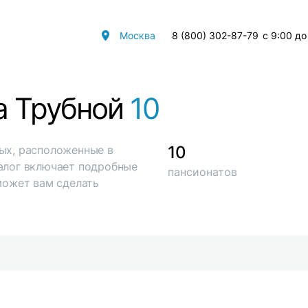
Москва
8 (800) 302-87-79
с 9:00 до
а Трубной
10
10
ых, расположенные в
талог включает подробные
пансионатов
может вам сделать