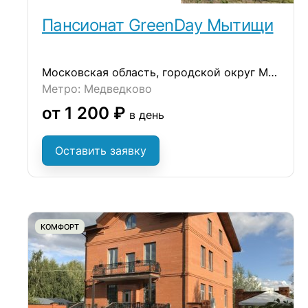
Пансионат GreenDay Мытищи
Московская область, городской округ Мытищи, деревня Ульянково, ул. Окольная
Метро: Медведково
от 1 200 ₽
в день
Оставить заявку
КОМФОРТ