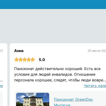
Анна
22
20 июля 20
5.0
Пансионат действительно хороший. Есть все
условия для людей инвалидов. Отношение
персонала хорошее, следят, чтобы люди вовре
ее
пили лекарства. Вовремя кормят. Полный
Читать дал
комплекс ухода для людей инвалидов. Отзыв
оставлен на официальном сайте.
Пансионат GreenDay
Мытищи