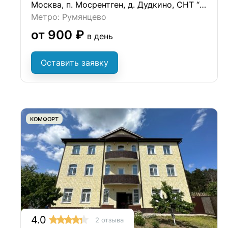
Москва, п. Мосрентген, д. Дудкино, СНТ “Круиз”, д.35
Метро: Румянцево
от 900 ₽
в день
Оставить заявку
КОМФОРТ
4.0
2 отзыва