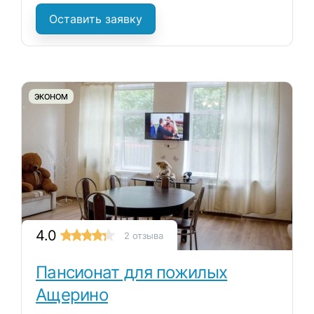
Оставить заявку
ЭКОНОМ
4.0
2 отзыва
Пансионат для пожилых
Ащерино