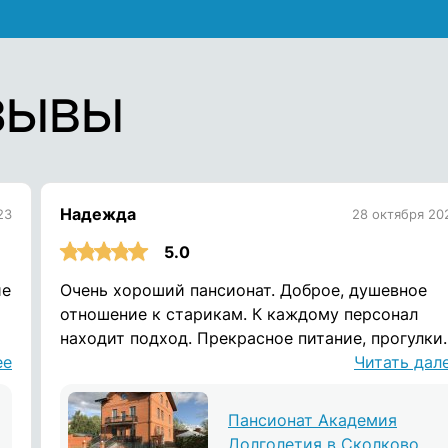
зывы
Надежда
23
28 октября 20
5.0
ие
Очень хороший пансионат. Доброе, душевное
отношение к старикам. К каждому персонал
находит подход. Прекрасное питание, прогулки.
ее
И вообще, домашняя атмосфера.
Читать дал
Пансионат Академия
Долголетия в Сколково