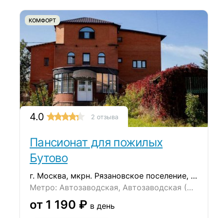
КОМФОРТ
4.0
2 отзыва
Пансионат для пожилых
Бутово
г. Москва, мкрн. Рязановское поселение, ул. Восточная, д. 6
Метро: Автозаводская, Автозаводская (МЦК), Бульвар Дмитрия Донского
от 1 190 ₽
в день