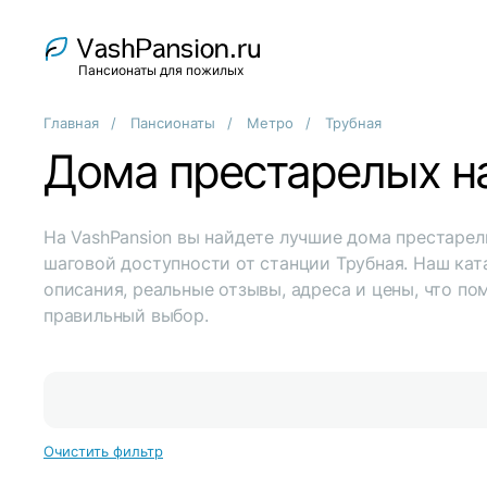
Пансионаты для пожилых
Главная
Пансионаты
Метро
Трубная
Дома престарелых н
На VashPansion вы найдете лучшие дома престарел
шаговой доступности от станции Трубная. Наш ка
описания, реальные отзывы, адреса и цены, что по
правильный выбор.
Очистить фильтр