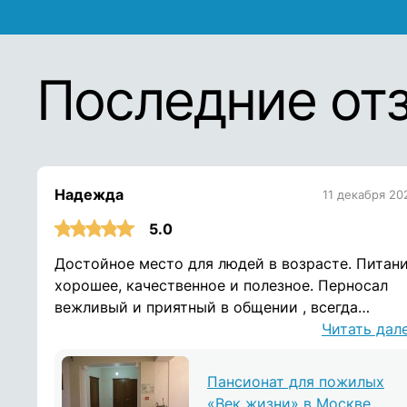
Последние от
Надежда
11 декабря 20
5.0
Достойное место для людей в возрасте. Питан
хорошее, качественное и полезное. Перносал
вежливый и приятный в общении , всегда
отзываются на просьбы. Помещения чистые и
Читать дал
опрятные. Спасибо вам
Пансионат для пожилых
«Век жизни» в Москве