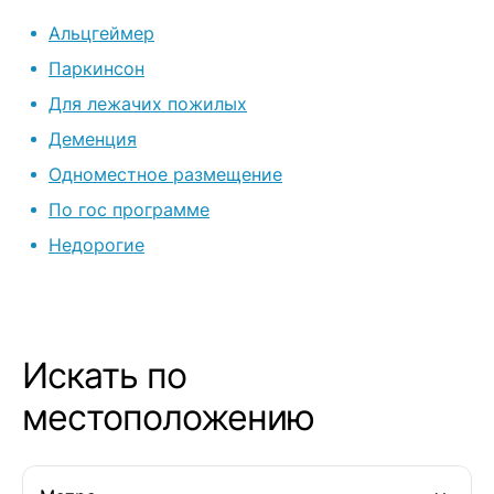
старичкам! Спасибо Вам всем
очень рекоме
Альцгеймер
огромное!
пансионат. В
под постоян
Паркинсон
неравнодушн
Для лежачих пожилых
постель, вкус
Деменция
и порядок в 
раз спасибо 
Одноместное размещение
Ирине и Гуле. Ваш труд тяжел
По гос программе
но благороде
Недорогие
Искать по
местоположению