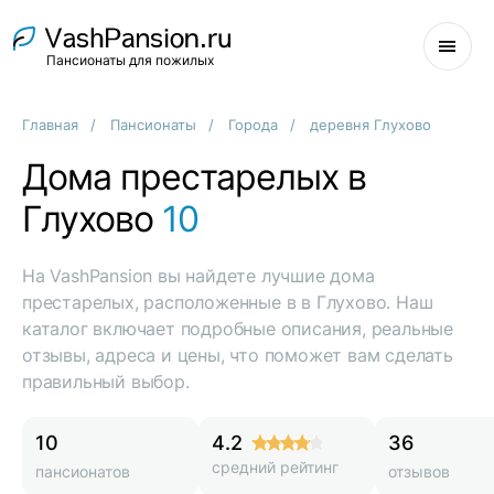
Пансионаты для пожилых
Главная
Пансионаты
Города
деревня Глухово
Дома престарелых в
Глухово
10
На VashPansion вы найдете лучшие дома
престарелых, расположенные в в Глухово. Наш
каталог включает подробные описания, реальные
отзывы, адреса и цены, что поможет вам сделать
правильный выбор.
10
4.2
36
средний рейтинг
пансионатов
отзывов