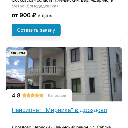
Московская область, г.Ленинский, дер. Ащерино, 9
Метро: Домодедовская
от 900 ₽
в день
Оставить заявку
ЭКОНОМ
4.8
8 отзывов
Пансионат "Мирника" в Дроздово
Дроздово, Вереск-Б, Ленинский район, ул. Сергиевская, д.17А