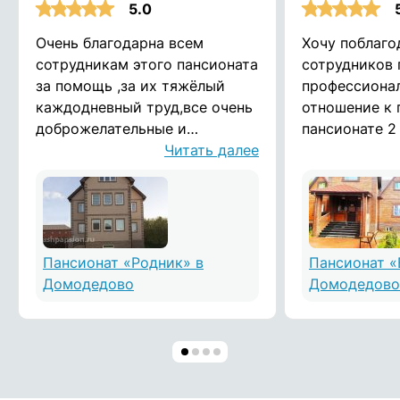
5.0
Очень благодарна всем
Хочу поблаго
сотрудникам этого пансионата
сотрудников 
за помощь ,за их тяжёлый
профессиона
каждодневный труд,все очень
отношение к 
доброжелательные и
пансионате 2
душевные люди!дай Бог им
Читать далее
дедушка. Усл
здоровья! Воронина Татьяна
хорошие, пос
общение. Де
понравилось,
вспоминает 
проведённое 
Пансионат «Родник» в
Пансионат «
Домодедово
Домодедово