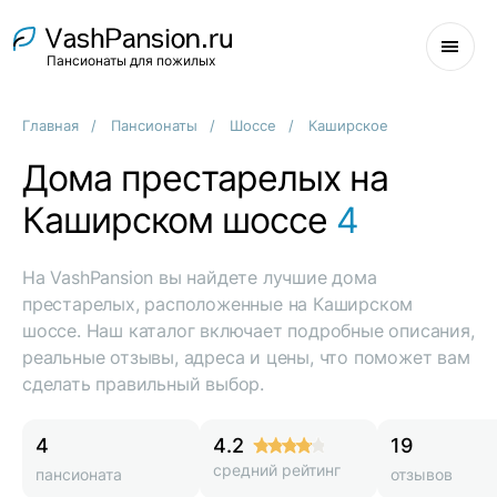
Пансионаты для пожилых
Главная
Пансионаты
Шоссе
Каширское
Дома престарелых на
Каширском шоссе
4
На VashPansion вы найдете лучшие дома
престарелых, расположенные на Каширском
шоссе. Наш каталог включает подробные описания,
реальные отзывы, адреса и цены, что поможет вам
сделать правильный выбор.
4
4.2
19
средний рейтинг
пансионата
отзывов