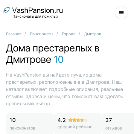
Пансионаты для пожилых
Главная
Пансионаты
Города
Дмитров
Дома престарелых в
Дмитрове
10
На VashPansion вы найдете лучшие дома
престарелых, расположенные в в Дмитрове. Наш
каталог включает подробные описания, реальные
отзывы, адреса и цены, что поможет вам сделать
правильный выбор.
10
4.2
37
средний рейтинг
пансионатов
отзывов