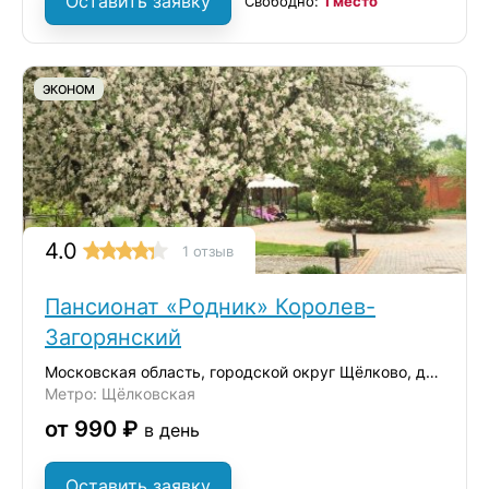
Оставить заявку
Свободно:
1 место
ЭКОНОМ
4.0
1 отзыв
Пансионат «Родник» Королев-
Загорянский
Московская область, городской округ Щёлково, дачный посёлок Загорянский,
Метро: Щёлковская
от 990 ₽
в день
Оставить заявку