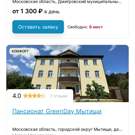
Московская область, Дмитровский муниципальный округ, село Озерецкое, вл1с1
от 1 300 ₽
в день
Оставить заявку
Свободно:
8 мест
КОМФОРТ
4.0
2 отзыва
Пансионат GreenDay Мытищи
Московская область, городской округ Мытищи, деревня Ульянково, ул. Окольная