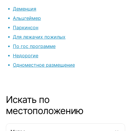
старичкам! Спасибо Вам всем
очень рекоме
Деменция
огромное!
пансионат. В
под постоян
Альцгеймер
неравнодушн
Паркинсон
постель, вкус
Для лежачих пожилых
и порядок в 
раз спасибо 
По гос программе
Ирине и Гуле. Ваш труд тяжел
Недорогие
но благороде
Одноместное размещение
Искать по
местоположению