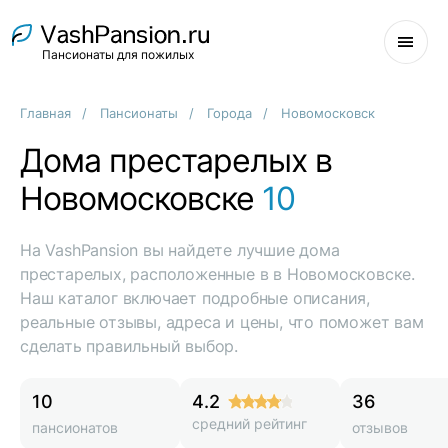
Пансионаты для пожилых
Главная
Пансионаты
Города
Новомосковск
Дома престарелых в
Новомосковске
10
На VashPansion вы найдете лучшие дома
престарелых, расположенные в в Новомосковске.
Наш каталог включает подробные описания,
реальные отзывы, адреса и цены, что поможет вам
сделать правильный выбор.
10
4.2
36
средний рейтинг
пансионатов
отзывов