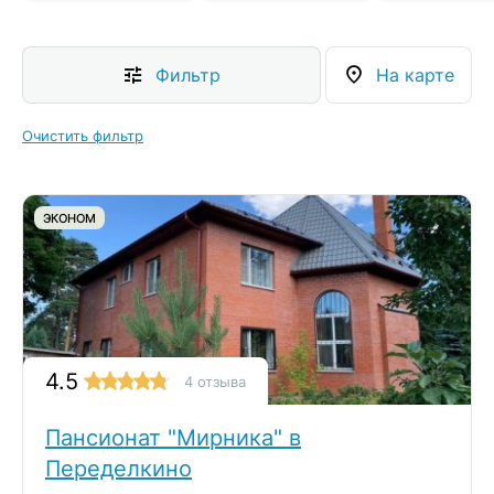
Фильтр
На карте
Очистить фильтр
ЭКОНОМ
4.5
4 отзыва
Пансионат "Мирника" в
Переделкино