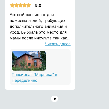
5.0
Уютный пансионат для
пожилых людей, требующих
дополнительного внимания и
уход. Выбрала это место для
мамы после инсульта так как
считаю, что в этом месте есть
Читать далее
домашняя атмосфера и забота
со стороны персонала.
Помимо ухода, пожилых
людей занимают настольными
играми, организовывают
Пансионат "Мирника" в
различные мероприятия к
Переделкино
праздникам, а также
ежедневные прогулки. Очень
довольна выбором