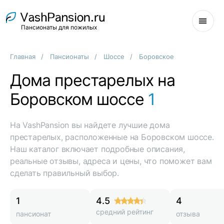
Пансионаты для пожилых
Главная
Пансионаты
Шоссе
Боровское
Дома престарелых на
Боровском шоссе
1
На VashPansion вы найдете лучшие дома
престарелых, расположенные на Боровском шоссе.
Наш каталог включает подробные описания,
реальные отзывы, адреса и цены, что поможет вам
сделать правильный выбор.
1
4.5
4
средний рейтинг
пансионат
отзыва