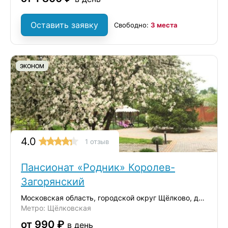
Оставить заявку
Свободно:
3 места
ЭКОНОМ
4.0
1 отзыв
Пансионат «Родник» Королев-
Загорянский
Московская область, городской округ Щёлково, дачный посёлок Загорянский,
Метро: Щёлковская
от 990 ₽
в день