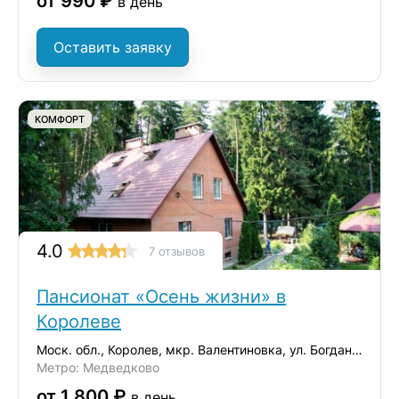
от 990 ₽
в день
Оставить заявку
КОМФОРТ
4.0
7 отзывов
Пансионат «Осень жизни» в
Королеве
Моск. обл., Королев, мкр. Валентиновка, ул. Богдана Хмельницкого, 8/17
Метро: Медведково
от 1 800 ₽
в день