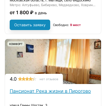
Московская область, г. Мытищи, село Федоскино
Метро: Алтуфьево, Бибирево, Медведково, Ховрино, Отрадное
от 1 800 ₽
в день
Оставить заявку
Свободно:
9 мест
КОМФОРТ
4.0
нет отзывов
Пансионат Река жизни в Пирогово
улица Ганны Шостак, 3