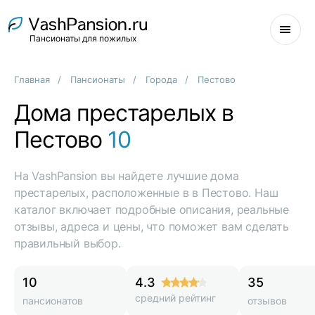
Пансионаты для пожилых
Главная
Пансионаты
Города
Пестово
Дома престарелых в
Пестово
10
На VashPansion вы найдете лучшие дома
престарелых, расположенные в в Пестово. Наш
каталог включает подробные описания, реальные
отзывы, адреса и цены, что поможет вам сделать
правильный выбор.
10
4.3
35
средний рейтинг
пансионатов
отзывов