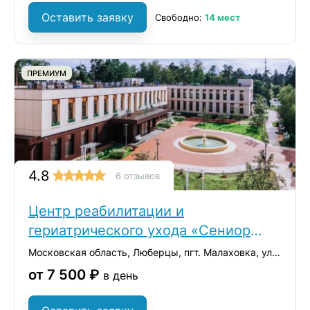
Оставить заявку
Свободно:
14 мест
ПРЕМИУМ
4.8
6 отзывов
Центр реабилитации и
гериатрического ухода «Сениор
Групп»
Московская область, Люберцы, пгт. Малаховка, ул. Константинова, 42А
от 7 500 ₽
в день