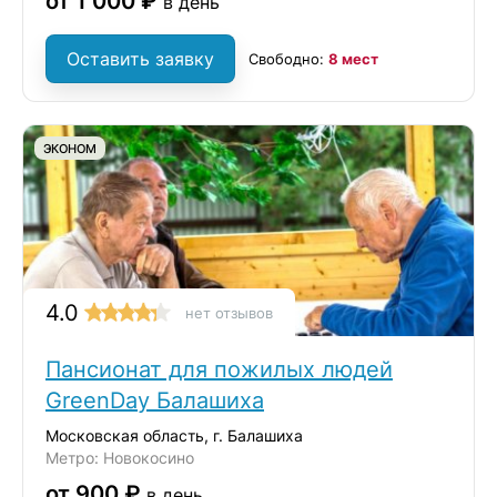
от 1 000 ₽
в день
Оставить заявку
Свободно:
8 мест
ЭКОНОМ
4.0
нет отзывов
Пансионат для пожилых людей
GreenDay Балашиха
Московская область, г. Балашиха
Метро: Новокосино
от 900 ₽
в день