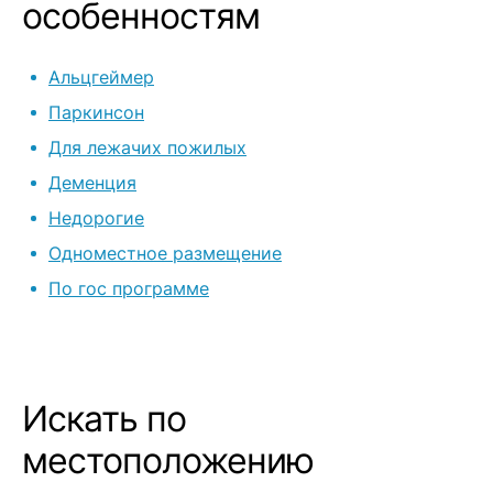
недель), а по
особенностям
уезжать. Персонал, конечно,
понимающий,
Альцгеймер
пациентами н
успокаивают.
Паркинсон
самостоятел
Для лежачих пожилых
маме комнату
Деменция
комфортнее. Из минусов
(условных): -
Недорогие
нас, хотя всё
Одноместное размещение
подальше от г
По гос программе
дороговато (
за близких)
Искать по
местоположению