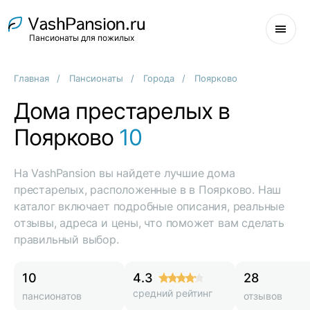
Пансионаты для пожилых
Главная
Пансионаты
Города
Поярково
Дома престарелых в
Поярково
10
На VashPansion вы найдете лучшие дома
престарелых, расположенные в в Поярково. Наш
каталог включает подробные описания, реальные
отзывы, адреса и цены, что поможет вам сделать
правильный выбор.
10
4.3
28
средний рейтинг
пансионатов
отзывов