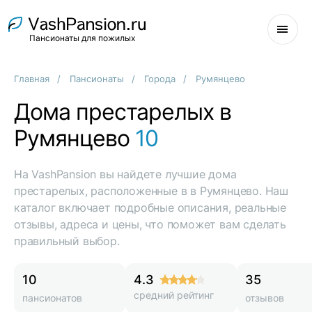
Пансионаты для пожилых
Главная
Пансионаты
Города
Румянцево
Дома престарелых в
Румянцево
10
На VashPansion вы найдете лучшие дома
престарелых, расположенные в в Румянцево. Наш
каталог включает подробные описания, реальные
отзывы, адреса и цены, что поможет вам сделать
правильный выбор.
10
4.3
35
средний рейтинг
пансионатов
отзывов