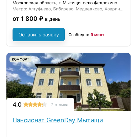
Московская область, г. Мытищи, село Федоскино
Метро: Алтуфьево, Бибирево, Медведково, Ховрино, Отрадное
от 1 800 ₽
в день
Оставить заявку
Свободно:
9 мест
КОМФОРТ
4.0
2 отзыва
Пансионат GreenDay Мытищи