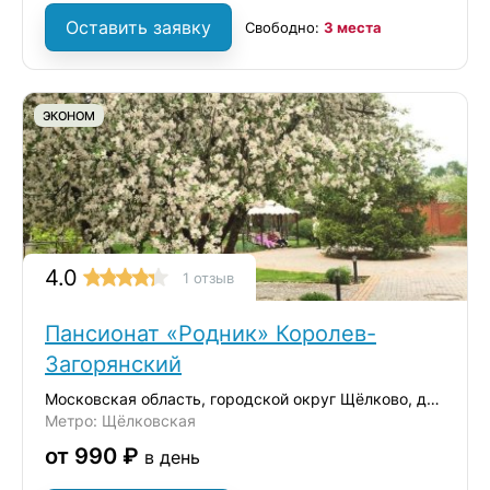
Оставить заявку
Свободно:
3 места
ЭКОНОМ
4.0
1 отзыв
Пансионат «Родник» Королев-
Загорянский
Московская область, городской округ Щёлково, дачный посёлок Загорянский,
Метро: Щёлковская
от 990 ₽
в день