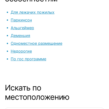
уезжать. Персонал, конечно,
понимающий,
Для лежачих пожилых
пациентами н
успокаивают.
Паркинсон
самостоятел
Альцгеймер
маме комнату
Деменция
комфортнее. Из минусов
(условных): -
Одноместное размещение
нас, хотя всё
Недорогие
подальше от г
По гос программе
дороговато (
за близких)
Искать по
местоположению