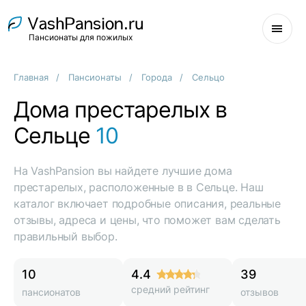
Пансионаты для пожилых
Главная
Пансионаты
Города
Сельцо
Дома престарелых в
Сельце
10
На VashPansion вы найдете лучшие дома
престарелых, расположенные в в Сельце. Наш
каталог включает подробные описания, реальные
отзывы, адреса и цены, что поможет вам сделать
правильный выбор.
10
4.4
39
средний рейтинг
пансионатов
отзывов