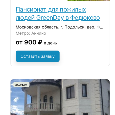
Пансионат для пожилых
людей GreenDay в Федюково
Московская область, г. Подольск, дер. Федюково, ул. Зеленая
Метро: Аннино
от 900 ₽
в день
Оставить заявку
ЭКОНОМ