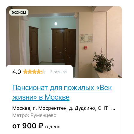
ЭКОНОМ
4.0
2 отзыва
Пансионат для пожилых «Век
жизни» в Москве
Москва, п. Мосрентген, д. Дудкино, СНТ “Круиз”, д.35
Метро: Румянцево
от 900 ₽
в день