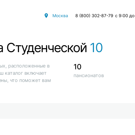
Москва
8 (800) 302-87-79
с 9:00 до
а Студенческой
10
10
ых, расположенные в
ш каталог включает
пансионатов
ены, что поможет вам