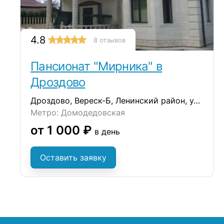
4.8
8 отзывов
Пансионат "Мирника" в
Дроздово
Дроздово, Вереск-Б, Ленинский район, ул. Сергиевская, д.17А
Метро: Домодедовская
от 1 000 ₽
в день
Оставить заявку