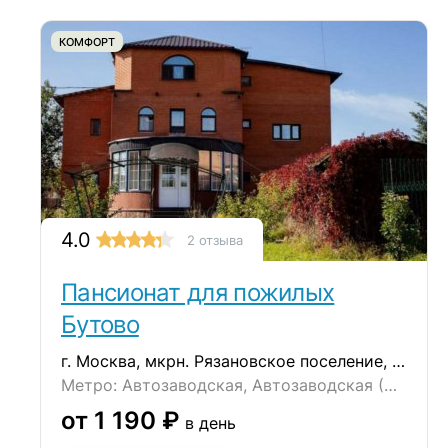
КОМФОРТ
4.0
2 отзыва
Пансионат для пожилых
Бутово
г. Москва, мкрн. Рязановское поселение, ул. Восточная, д. 6
Метро: Автозаводская, Автозаводская (МЦК), Бульвар Дмитрия Донского
от 1 190 ₽
в день