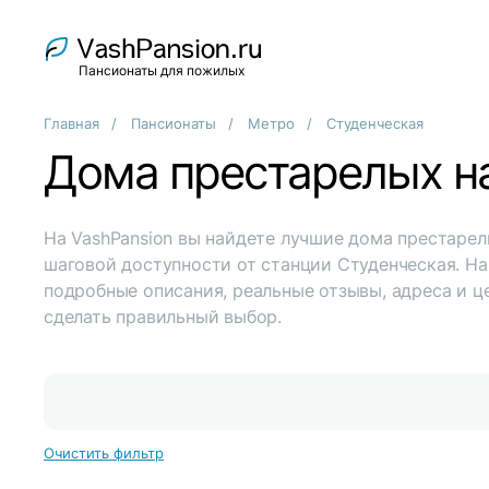
Пансионаты для пожилых
Главная
Пансионаты
Метро
Студенческая
Дома престарелых н
На VashPansion вы найдете лучшие дома престарел
шаговой доступности от станции Студенческая. На
подробные описания, реальные отзывы, адреса и ц
сделать правильный выбор.
Очистить фильтр