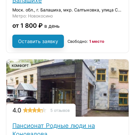
Балашихе
Моск. обл., г. Балашиха, мкр. Салтыковка, улица Средняя, дом 5
Метро: Новокосино
от 1 800 ₽
в день
Оставить заявку
Свободно:
1 место
КОМФОРТ
4.0
5 отзывов
Пансионат Родные люди на
Коновалова