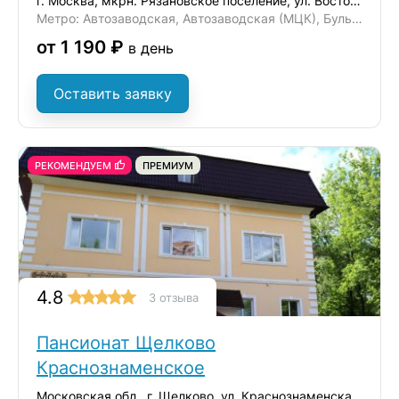
г. Москва, мкрн. Рязановское поселение, ул. Восточная, д. 6
Метро: Автозаводская, Автозаводская (МЦК), Бульвар Дмитрия Донского
от 1 190 ₽
в день
Оставить заявку
РЕКОМЕНДУЕМ
ПРЕМИУМ
4.8
3 отзыва
Пансионат Щелково
Краснознаменское
Московская обл., г. Щелково, ул. Краснознаменская 15/3