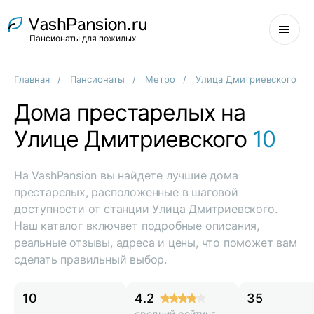
Пансионаты для пожилых
Главная
Пансионаты
Метро
Улица Дмитриевского
Дома престарелых на
Улице Дмитриевского
10
На VashPansion вы найдете лучшие дома
престарелых, расположенные в шаговой
доступности от станции Улица Дмитриевского.
Наш каталог включает подробные описания,
реальные отзывы, адреса и цены, что поможет вам
сделать правильный выбор.
10
4.2
35
средний рейтинг