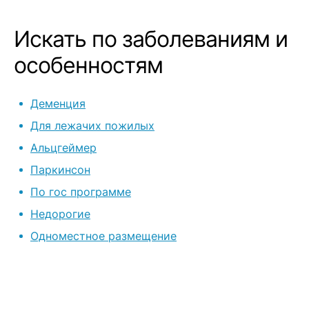
данный панси
и поехали, н
Искать по заболеваниям и
очень привет
управляющая
особенностям
общались и п
именно этот 
Деменция
подходит для
Живёт в этом
Для лежачих пожилых
больше месяц
Альцгеймер
минуты не по
Паркинсон
выбрали этот
Персонал оче
По гос программе
ответственны
Недорогие
доброжелател
Одноместное размещение
важно виден
профессиона
руководителя
всем за Вашу
Вам и здоров