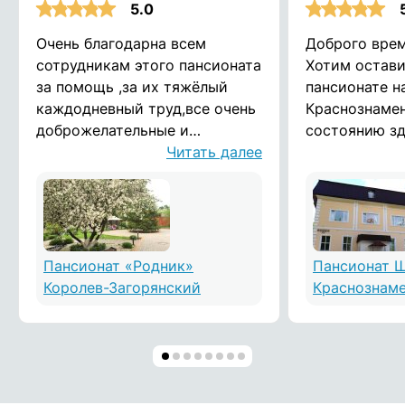
5.0
Очень благодарна всем
Доброго врем
сотрудникам этого пансионата
Хотим остави
за помощь ,за их тяжёлый
пансионате н
каждодневный труд,все очень
Краснознамен
доброжелательные и
состоянию з
душевные люди!дай Бог им
Читать далее
мамы, мы бы
здоровья! Воронина Татьяна
задуматься, 
найти пансио
хорошо, комф
нашему родно
Объездили но
Пансионат «Родник»
Пансионат 
округе. Прос
Королев-Загорянский
Краснознам
множество па
то обшарпанн
вонь не имов
персонал отт
Знакомые на