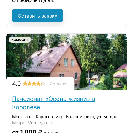
от 990 ₽
в день
Оставить заявку
КОМФОРТ
4.0
7 отзывов
Пансионат «Осень жизни» в
Королеве
Моск. обл., Королев, мкр. Валентиновка, ул. Богдана Хмельницкого, 8/17
Метро: Медведково
от 1 800 ₽
в день