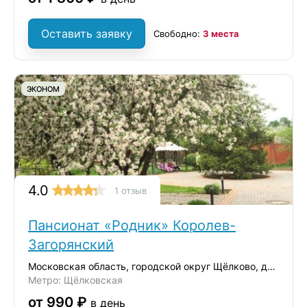
Оставить заявку
Свободно:
3 места
ЭКОНОМ
4.0
1 отзыв
Пансионат «Родник» Королев-
Загорянский
Московская область, городской округ Щёлково, дачный посёлок Загорянский,
Метро: Щёлковская
от 990 ₽
в день