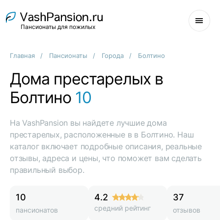
Пансионаты для пожилых
Главная
Пансионаты
Города
Болтино
Дома престарелых в
Болтино
10
На VashPansion вы найдете лучшие дома
престарелых, расположенные в в Болтино. Наш
каталог включает подробные описания, реальные
отзывы, адреса и цены, что поможет вам сделать
правильный выбор.
10
4.2
37
средний рейтинг
пансионатов
отзывов