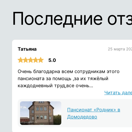
Последние от
Татьяна
25 марта 20
5.0
Очень благодарна всем сотрудникам этого
пансионата за помощь ,за их тяжёлый
каждодневный труд,все очень
доброжелательные и душевные люди!дай Бог и
Читать дал
здоровья! Воронина Татьяна
Пансионат «Родник» в
Домодедово