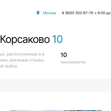
Москва
8 (800) 302-87-79
с 9:00 до
 Корсаково
10
10
ых, расположенные в в
ния, реальные отзывы,
пансионатов
ый выбор.