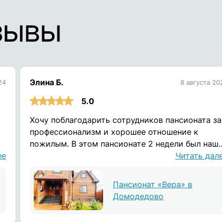
зывы
Элина Б.
24
8 августа 20
5.0
Хочу поблагодарить сотрудников пансионата за
профессионализм и хорошее отношение к
пожилым. В этом пансионате 2 недели был наш
м
ее
дедушка. Условия проживания хорошие,
Читать дал
постоянный уход и общение. Дедушке
понравилось, с радостью вспоминает время
Пансионат «Вера» в
проведённое здесь. Спасибо.
Домодедово