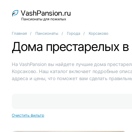
Пансионаты для пожилых
Главная
Пансионаты
Города
Корсаково
Дома престарелых в
На VashPansion вы найдете лучшие дома престарел
Корсаково. Наш каталог включает подробные описа
адреса и цены, что поможет вам сделать правильн
Очистить фильтр