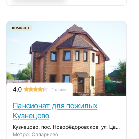
КОМФОРТ
4.0
1 отзыв
Пансионат для пожилых
Кузнецово
Кузнецово, пос. Новофёдоровское, ул. Цветочная, д.20
Метро: Саларьево