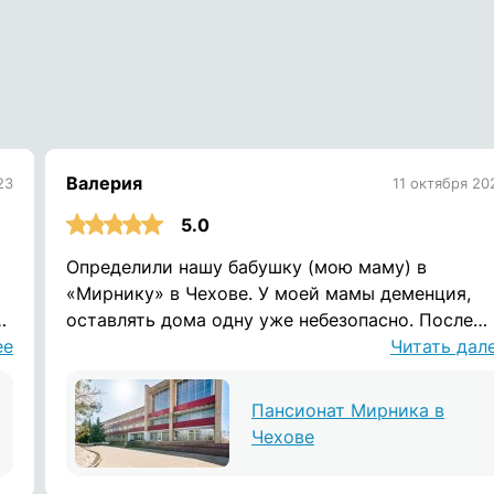
Валерия
23
11 октября 20
5.0
Определили нашу бабушку (мою маму) в
«Мирнику» в Чехове. У моей мамы деменция,
оставлять дома одну уже небезопасно. После
ее
того как она ушла из дома и потерялась (к
Читать дал
счастью, удалось ее найти), намучившись с
сиделками, мы решили подобрать ей пансионат
Пансионат Мирника в
В Чехове большой пансионат, как санаторий,
Чехове
после ремонта, номера с санузлами, что
оказалось редкостью в других пансионатах.