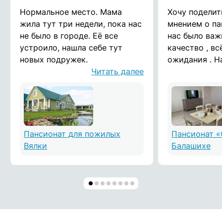
Нормальное место. Мама
Хочу поделит
жила тут три недели, пока нас
мнением о па
не было в городе. Её все
нас было важ
устроило, нашла себе тут
качество , в
новых подружек.
ожидания . Н
Читать далее
проживала в 
около 10 мес
времена панд
Посещение бы
с чем мы был
было основн
Пансионат для пожилых
Пансионат «
выбора пансио
Вялки
Балашихе
некоторых др
мы рассматр
-посещение н
ограничено ,
был большой 
пожилых люд