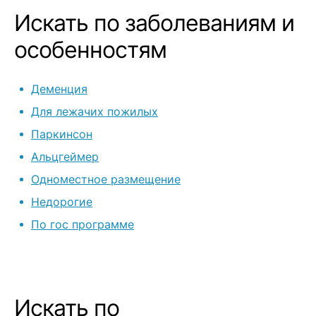
было по виде
Искать по заболеваниям и
регулярно ! 
фотоотчеты о
особенностям
провождении 
по уходу ока
Деменция
никаких прет
не могу согла
Для лежачих пожилых
предыдущим 
Паркинсон
неудобных сту
Альцгеймер
Проживают он
больничных па
Одноместное размещение
достаточно 
Недорогие
доме ! Ну и п
По гос программе
мягких пушис
быть не может
учитывать ч
пожилые люд
проблемами 
Искать по
системы и т д