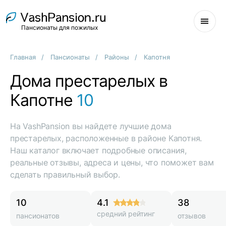
Пансионаты для пожилых
Главная
Пансионаты
Районы
Капотня
Дома престарелых в
Капотне
10
На VashPansion вы найдете лучшие дома
престарелых, расположенные в районе Капотня.
Наш каталог включает подробные описания,
реальные отзывы, адреса и цены, что поможет вам
сделать правильный выбор.
10
4.1
38
средний рейтинг
пансионатов
отзывов