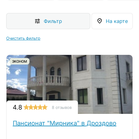
Фильтр
На карте
Очистить фильтр
ЭКОНОМ
4.8
8 отзывов
Пансионат "Мирника" в Дроздово