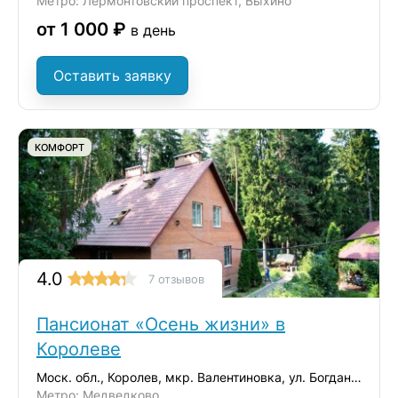
Метро: Лермонтовский проспект, Выхино
от 1 000 ₽
в день
Оставить заявку
КОМФОРТ
4.0
7 отзывов
Пансионат «Осень жизни» в
Королеве
Моск. обл., Королев, мкр. Валентиновка, ул. Богдана Хмельницкого, 8/17
Метро: Медведково