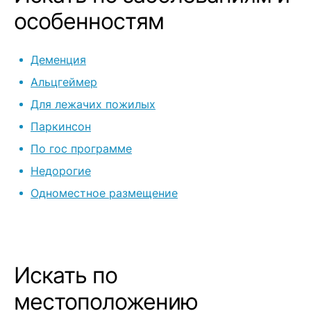
мочи,все же 
особенностям
стариков и п
подгузниках,т
Деменция
какого запаха
идеальная,ст
Альцгеймер
чистые,краси
Для лежачих пожилых
в зале,смотря
Паркинсон
общаются!ко
вкусно и мно
По гос программе
бабушки)!А т
Недорогие
главное,перс
Одноместное размещение
дар божий!та
,внимательны
ответственны
найдут подхо
слово скажут.
Искать по
чем сравнива
не все!в праз
местоположению