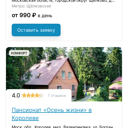
Московская область, городской округ Щёлково, дачный посёлок Загорянский,
Метро: Щёлковская
от 990 ₽
в день
Оставить заявку
КОМФОРТ
4.0
7 отзывов
Пансионат «Осень жизни» в
Королеве
Моск. обл., Королев, мкр. Валентиновка, ул. Богдана Хмельницкого, 8/17