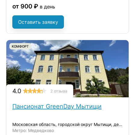
от 900 ₽
в день
Оставить заявку
КОМФОРТ
4.0
2 отзыва
Пансионат GreenDay Мытищи
Московская область, городской округ Мытищи, деревня Ульянково, ул. Окольная
Метро: Медведково