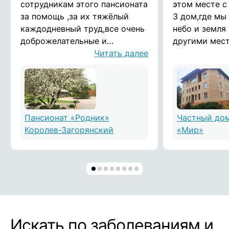
сотрудникам этого пансионата
этом месте с
за помощь ,за их тяжёлый
3 дом,где мы
каждодневный труд,все очень
небо и земля
доброжелательные и
другими мест
душевные люди!дай Бог им
Читать далее
первых-это
здоровья! Воронина Татьяна
местонахожд
Москвы,приро
прекрасные,з
меня в этом 
50 лет,на это
Пансионат «Родник»
Частный до
вторых-это с
Королев-Загорянский
«Мир»
огромный ко
2000,богатых
русских,стро
соответствен
богато!очень
люстры крас
но и это не г
Искать по заболеваниям и
это отсутств