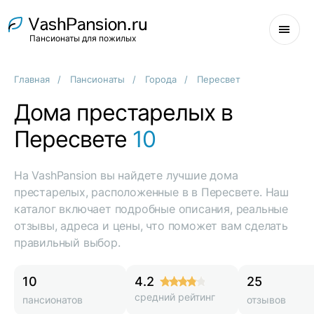
Пансионаты для пожилых
Главная
Пансионаты
Города
Пересвет
Дома престарелых в
Пересвете
10
На VashPansion вы найдете лучшие дома
престарелых, расположенные в в Пересвете. Наш
каталог включает подробные описания, реальные
отзывы, адреса и цены, что поможет вам сделать
правильный выбор.
10
4.2
25
средний рейтинг
пансионатов
отзывов