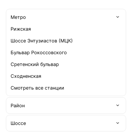
устраивают
концерты,пр
хор,батюшка 
Метро
большие праз
много вечери
Рижская
рождения же 
Шоссе Энтузиастов (МЦК)
поют песни,у
застолья!лет
Бульвар Рокоссовского
улице,большо
двор.вообщем
Сретенский бульвар
сомневаетесь
Сходненская
бабушка уже
себе там наш
Смотреть все станции
Район
Шоссе