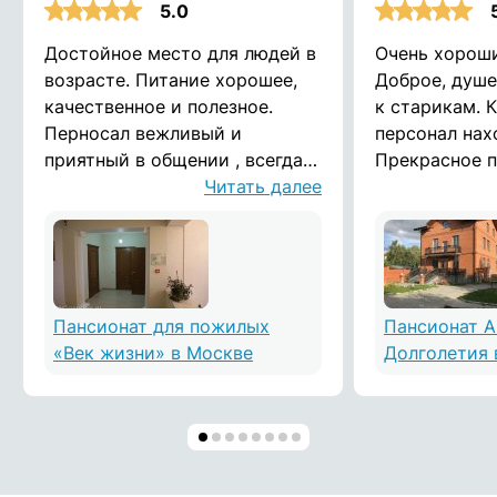
5.0
Достойное место для людей в
Очень хороши
возрасте. Питание хорошее,
Доброе, душ
качественное и полезное.
к старикам. 
Перносал вежливый и
персонал нах
приятный в общении , всегда
Прекрасное п
отзываются на просьбы.
Читать далее
И вообще, д
Помещения чистые и
атмосфера.
опрятные. Спасибо вам
Пансионат для пожилых
Пансионат 
«Век жизни» в Москве
Долголетия 