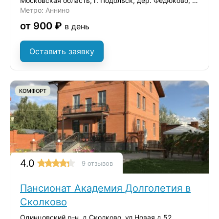
Московская область, г. Подольск, дер. Федюково, ул. Зеленая
Метро: Аннино
от 900 ₽
в день
Оставить заявку
КОМФОРТ
4.0
9 отзывов
Пансионат Академия Долголетия в
Сколково
Одинцовский р-н, д.Сколково, ул.Новая д.52