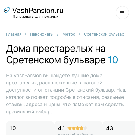
Пансионаты для пожилых
Главная
Пансионаты
Метро
Сретенский бульвар
Дома престарелых на
Сретенском бульваре
10
На VashPansion вы найдете лучшие дома
престарелых, расположенные в шаговой
доступности от станции Сретенский бульвар. Наш
каталог включает подробные описания, реальные
отзывы, адреса и цены, что поможет вам сделать
правильный выбор.
10
4.1
43
средний рейтинг