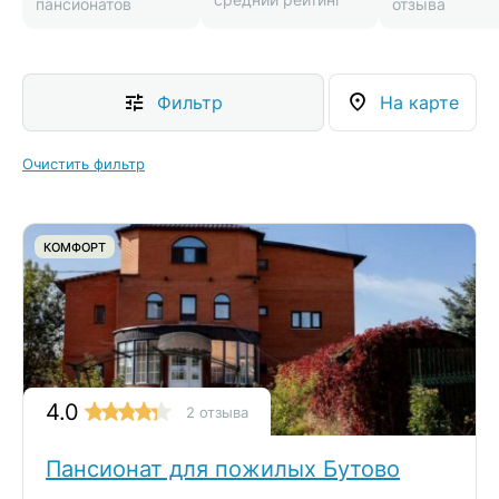
пансионатов
отзыва
Фильтр
На карте
Очистить фильтр
КОМФОРТ
4.0
2 отзыва
Пансионат для пожилых Бутово