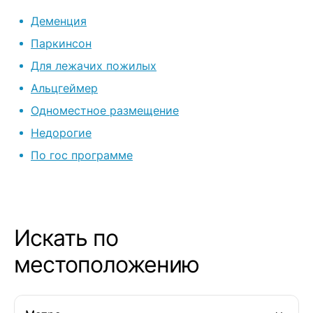
старичкам! Спасибо Вам всем
Деменция
огромное!
Паркинсон
Для лежачих пожилых
Альцгеймер
Одноместное размещение
Недорогие
По гос программе
Искать по
местоположению