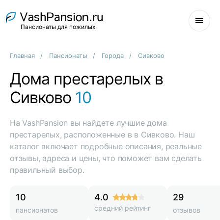
Пансионаты для пожилых
Главная
Пансионаты
Города
Сивково
Дома престарелых в
Сивково
10
На VashPansion вы найдете лучшие дома
престарелых, расположенные в в Сивково. Наш
каталог включает подробные описания, реальные
отзывы, адреса и цены, что поможет вам сделать
правильный выбор.
10
4.0
29
средний рейтинг
пансионатов
отзывов