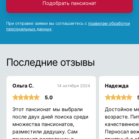
Подобрать пансионат
При отправке заявки вы соглашаетесь с
правилам обработки
персональных данных
.
Последние отзывы
Ольга С.
Надежда
14 октября 2024
5.0
Этот пансионат мы выбрали
Достойное ме
после двух дней поиска среди
возрасте. Пи
множества пансионатов,
качественное
разместили дедушку. Сам
Перносал ве