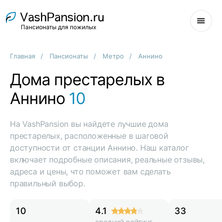
Пансионаты для пожилых
Главная
Пансионаты
Метро
Аннино
Дома престарелых в
Аннино
10
На VashPansion вы найдете лучшие дома
престарелых, расположенные в шаговой
доступности от станции Аннино. Наш каталог
включает подробные описания, реальные отзывы,
адреса и цены, что поможет вам сделать
правильный выбор.
10
4.1
33
средний рейтинг