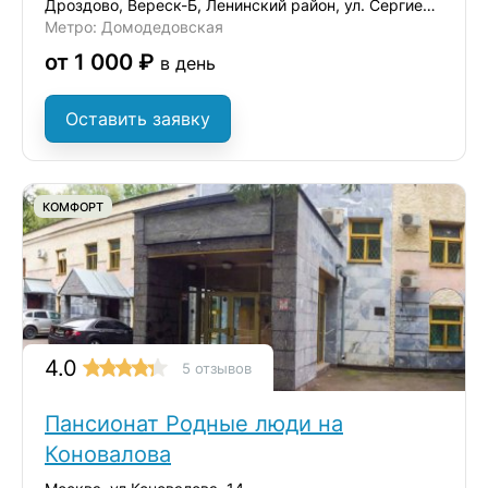
Дроздово, Вереск-Б, Ленинский район, ул. Сергиевская, д.17А
Метро: Домодедовская
от 1 000 ₽
в день
Оставить заявку
КОМФОРТ
4.0
5 отзывов
Пансионат Родные люди на
Коновалова