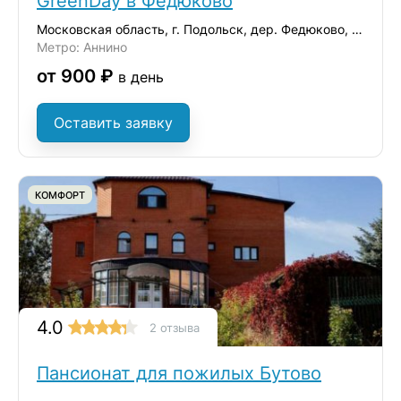
GreenDay в Федюково
Московская область, г. Подольск, дер. Федюково, ул. Зеленая
Метро: Аннино
от 900 ₽
в день
Оставить заявку
КОМФОРТ
4.0
2 отзыва
Пансионат для пожилых Бутово