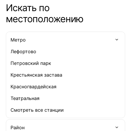
проблемами 
Искать по
системы и т д
приземленнее 
местоположению
резорт отпра
родственнико
Метро
Лефортово
Петровский парк
Крестьянская застава
Красногвардейская
Театральная
Смотреть все станции
Район