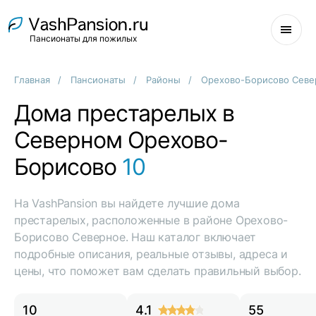
Пансионаты для пожилых
Главная
Пансионаты
Районы
Орехово-Борисово Севе
Дома престарелых в
Северном Орехово-
Борисово
10
На VashPansion вы найдете лучшие дома
престарелых, расположенные в районе Орехово-
Борисово Северное. Наш каталог включает
подробные описания, реальные отзывы, адреса и
цены, что поможет вам сделать правильный выбор.
10
4.1
55