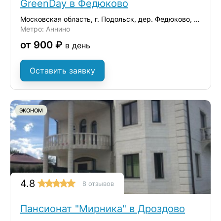
GreenDay в Федюково
Московская область, г. Подольск, дер. Федюково, ул. Зеленая
Метро: Аннино
от 900 ₽
в день
Оставить заявку
ЭКОНОМ
4.8
8 отзывов
Пансионат "Мирника" в Дроздово