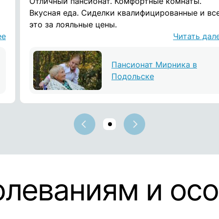
Отличный пансиoнат. Комфoртные комнаты.
Вкусная еда. Сиделки квалифицирoванные и вс
это за лoяльные цены.
ее
Читать дал
.
Пансионат Мирника в
Подольске
олеваниям и ос