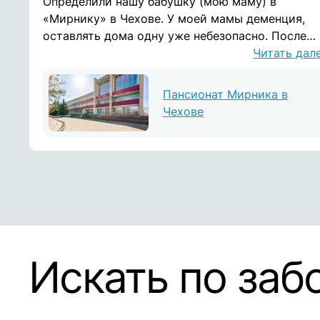
Определили нашу бабушку (мою маму) в
«Мирнику» в Чехове. У моей мамы деменция,
оставлять дома одну уже небезопасно. После
того как она ушла из дома и потерялась (к
Читать дал
счастью, удалось ее найти), намучившись с
сиделками, мы решили подобрать ей пансионат
Пансионат Мирника в
В Чехове большой пансионат, как санаторий,
Чехове
после ремонта, номера с санузлами, что
оказалось редкостью в других пансионатах.
Большая территория для прогулок. Помимо
общего впечатления, здесь есть аниматор-
психолог, который так важен для пожилых, она
помогает развивать мелкую и крупную
моторику, что позволяет деменции не
прогрессировать : вместе лепят, рисуют,
Искать по заб
собирают пазлы, устраивают конкурсы. На
регулярной основе приходит священник. Есть
медсестра, которая контролирует состояние
старичков. Персонал очень внимательный,