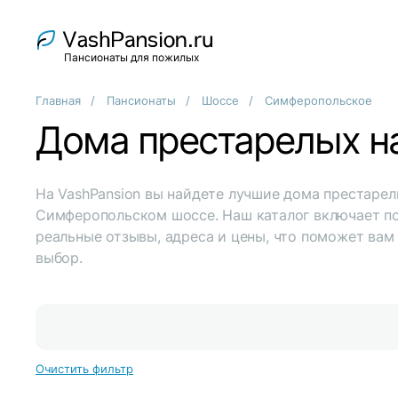
Пансионаты для пожилых
Главная
Пансионаты
Шоссе
Симферопольское
Дома престарелых н
На VashPansion вы найдете лучшие дома престарел
Симферопольском шоссе. Наш каталог включает п
реальные отзывы, адреса и цены, что поможет вам
выбор.
Очистить фильтр