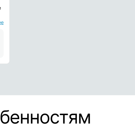
е
ее
обенностям