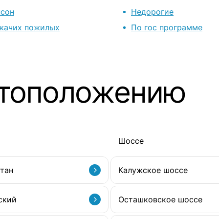
сон
Недорогие
жачих пожилых
По гос программе
стоположению
Шоссе
тан
Калужское шоссе
ский
Осташковское шоссе