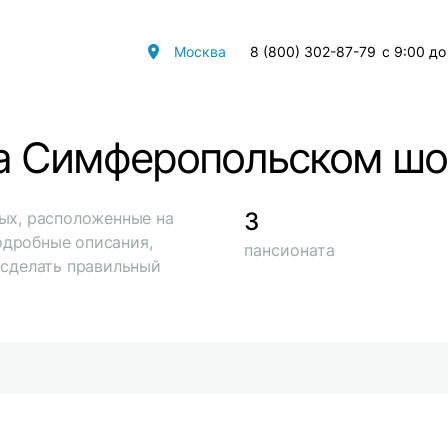
Москва
8 (800) 302-87-79
с 9:00 до
а Симферопольском ш
3
ых, расположенные на
одробные описания,
пансионата
 сделать правильный