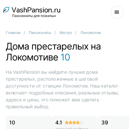
Пансионаты для пожилых
Главная
Пансионаты
Метро
Локомотив
Дома престарелых на
Локомотиве
10
На VashPansion вы найдете лучшие дома
престарелых, расположенные в шаговой
доступности от станции Локомотив. Наш каталог
включает подробные описания, реальные отзывы,
адреса и цены, что поможет вам сделать
правильный выбор.
10
4.1
39
средний рейтинг