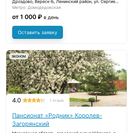
Дроздово, Вереск-Б, Ленинский район, ул. Сергиевская, д.17А
Метро: Домодедовская
от 1 000 ₽
в день
Оставить заявку
ЭКОНОМ
4.0
1 отзыв
Пансионат «Родник» Королев-
Загорянский