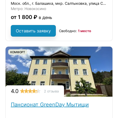
Моск. обл., г. Балашиха, мкр. Салтыковка, улица Средняя, дом 5
Метро: Новокосино
от 1 800 ₽
в день
Оставить заявку
Свободно:
1 место
КОМФОРТ
4.0
2 отзыва
Пансионат GreenDay Мытищи