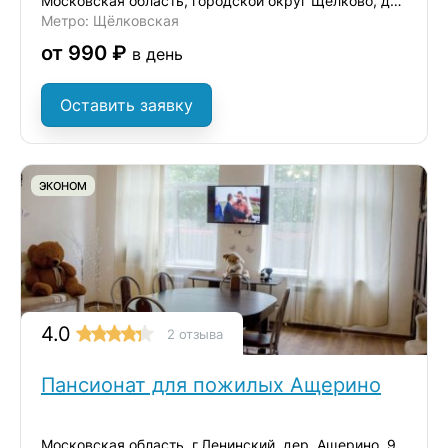
Московская область, городской округ Щёлково, дачный посёлок Загорянский,
Метро: Щёлковская
от 990 ₽
в день
Оставить заявку
ЭКОНОМ
4.0
2 отзыва
Пансионат для пожилых Ащерино
Московская область, г.Ленинский, дер. Ащерино, 9