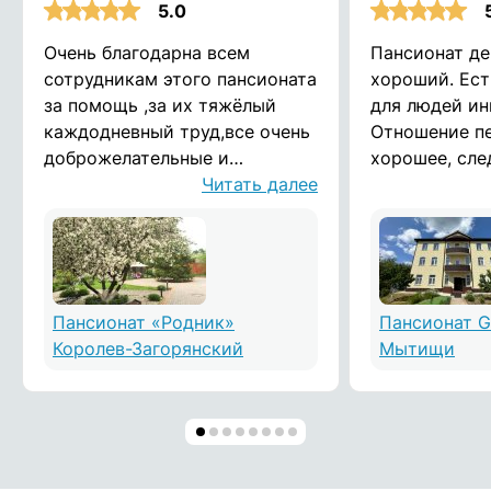
5.0
Очень благодарна всем
Пансионат де
сотрудникам этого пансионата
хороший. Ест
за помощь ,за их тяжёлый
для людей ин
каждодневный труд,все очень
Отношение п
доброжелательные и
хорошее, сле
душевные люди!дай Бог им
Читать далее
вовремя пили
здоровья! Воронина Татьяна
Вовремя кор
комплекс ухо
инвалидов. О
официальном 
Пансионат «Родник»
Пансионат G
Королев-Загорянский
Мытищи