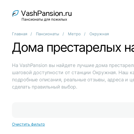
Пансионаты для пожилых
Главная
Пансионаты
Метро
Окружная
Дома престарелых 
На VashPansion вы найдете лучшие дома престарел
шаговой доступности от станции Окружная. Наш к
подробные описания, реальные отзывы, адреса и ц
сделать правильный выбор.
Очистить фильтр