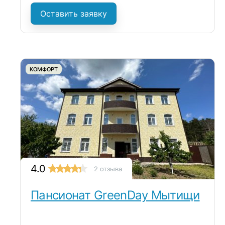
Оставить заявку
КОМФОРТ
4.0
2 отзыва
Пансионат GreenDay Мытищи