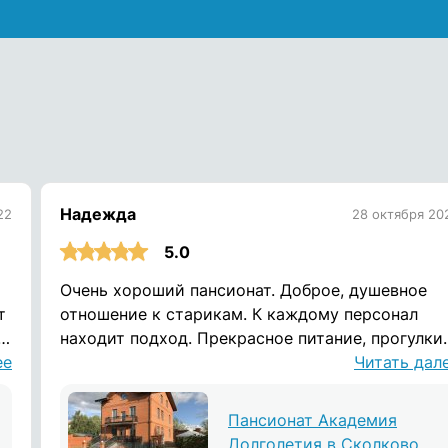
Надежда
22
28 октября 20
5.0
Очень хороший пансионат. Доброе, душевное
т
отношение к старикам. К каждому персонал
в,
находит подход. Прекрасное питание, прогулки.
ее
И вообще, домашняя атмосфера.
Читать дал
Пансионат Академия
Долголетия в Сколково