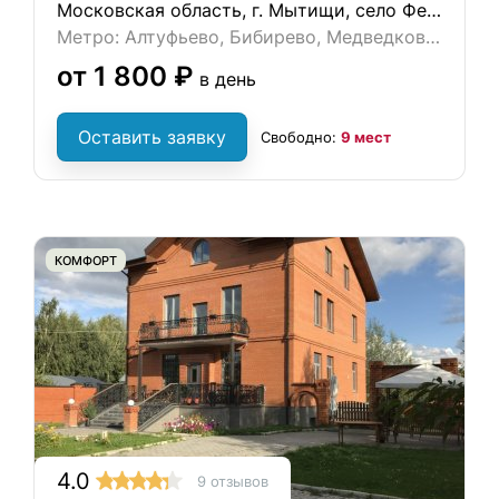
Московская область, г. Мытищи, село Федоскино
Метро: Алтуфьево, Бибирево, Медведково, Ховрино, Отрадное
от 1 800 ₽
в день
Оставить заявку
Свободно:
9 мест
КОМФОРТ
4.0
9 отзывов