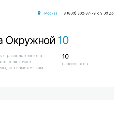
Москва
8 (800) 302-87-79
с 9:00 до
на Окружной
10
10
ых, расположенные в
аталог включает
пансионатов
ены, что поможет вам