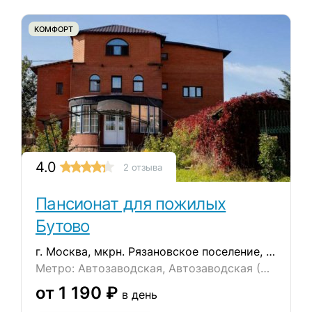
КОМФОРТ
4.0
2 отзыва
Пансионат для пожилых
Бутово
г. Москва, мкрн. Рязановское поселение, ул. Восточная, д. 6
Метро: Автозаводская, Автозаводская (МЦК), Бульвар Дмитрия Донского
от 1 190 ₽
в день