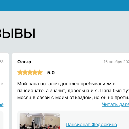
зывы
Ольга
23
16 ноября 20
5.0
ие
Мой папа остался доволен пребыванием в
пансионате, а значит, довольна и я. Папа был ту
месяц в связи с моим отъездом, но он не проти
ее
тут жить и дальше. Спасибо вам за теплую
Читать дал
атмосферу!
Пансионат Федоскино