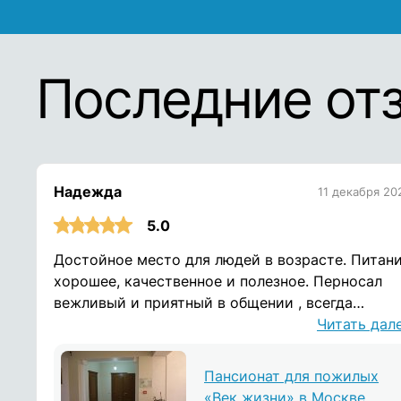
Последние от
Надежда
11 декабря 20
5.0
Достойное место для людей в возрасте. Питан
хорошее, качественное и полезное. Перносал
вежливый и приятный в общении , всегда
отзываются на просьбы. Помещения чистые и
Читать дал
опрятные. Спасибо вам
Пансионат для пожилых
«Век жизни» в Москве