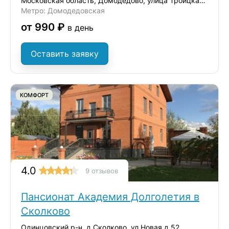
Московская область, Домодедово, улица Троицкая, 38
Метро: Домодедовская
от 990 ₽
в день
Оставить заявку
КОМФОРТ
4.0
9 отзывов
Пансионат Академия Долголетия в
Сколково
Одинцовский р-н, д.Сколково, ул.Новая д.52