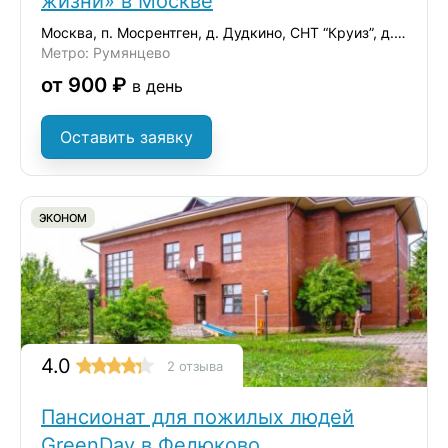
жизни» в Москве
Москва, п. Мосрентген, д. Дудкино, СНТ “Круиз”, д.35
Метро: Румянцево
от 900 ₽
в день
Оставить заявку
ЭКОНОМ
4.0
2 отзыва
Пансионат для пожилых людей
GreenDay в Федюково