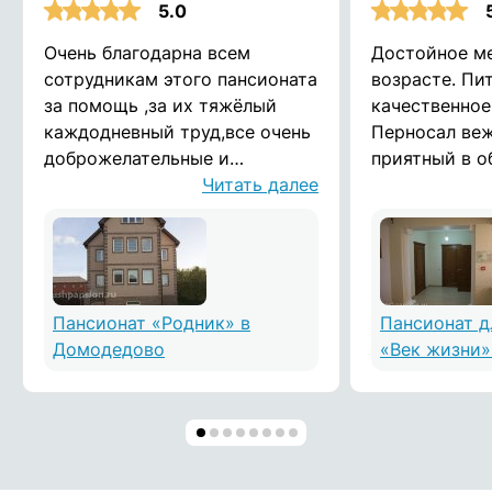
5.0
Очень благодарна всем
Достойное ме
сотрудникам этого пансионата
возрасте. Пи
за помощь ,за их тяжёлый
качественное
каждодневный труд,все очень
Перносал ве
доброжелательные и
приятный в о
душевные люди!дай Бог им
Читать далее
отзываются н
здоровья! Воронина Татьяна
Помещения ч
опрятные. Сп
Пансионат «Родник» в
Пансионат 
Домодедово
«Век жизни»