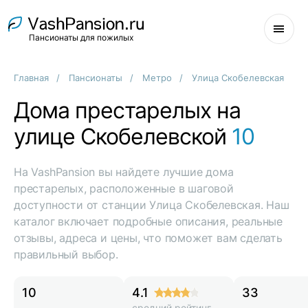
Пансионаты для пожилых
Главная
Пансионаты
Метро
Улица Скобелевская
Дома престарелых на
улице Скобелевской
10
На VashPansion вы найдете лучшие дома
престарелых, расположенные в шаговой
доступности от станции Улица Скобелевская. Наш
каталог включает подробные описания, реальные
отзывы, адреса и цены, что поможет вам сделать
правильный выбор.
10
4.1
33
средний рейтинг