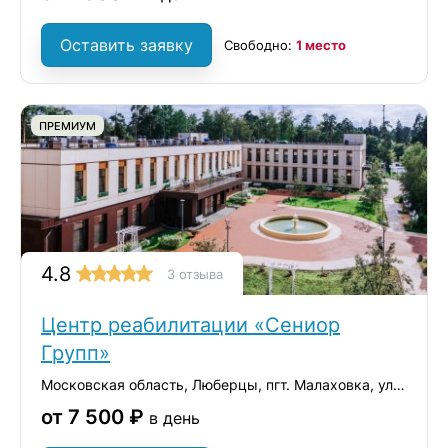
Оставить заявку
Свободно:
1 место
ПРЕМИУМ
4.8
3 отзыва
Центр реабилитации «Сениор
Групп»
Московская область, Люберцы, пгт. Малаховка, ул. Константинова, 42А
от 7 500 ₽
в день