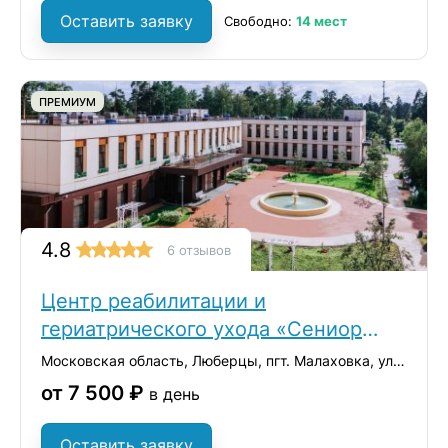
Оставить заявку
Свободно:
14 мест
ПРЕМИУМ
4.8
6 отзывов
Центр реабилитации и
гериатрического ухода «Сениор
Групп»
Московская область, Люберцы, пгт. Малаховка, ул. Константинова, 42А
от 7 500 ₽
в день
Оставить заявку