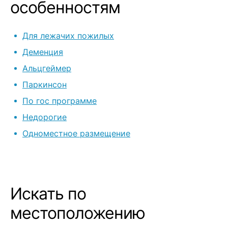
недель), а по
особенностям
уезжать. Персонал, конечно,
понимающий,
Для лежачих пожилых
пациентами н
успокаивают.
Деменция
самостоятел
Альцгеймер
маме комнату
Паркинсон
комфортнее. Из минусов
(условных): -
По гос программе
нас, хотя всё
Недорогие
подальше от г
Одноместное размещение
дороговато (
за близких)
Искать по
местоположению