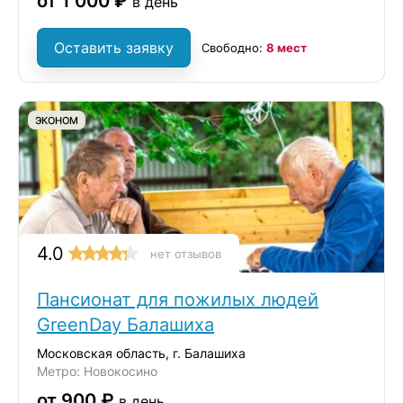
от 1 000 ₽
в день
Оставить заявку
Свободно:
8 мест
ЭКОНОМ
4.0
нет отзывов
Пансионат для пожилых людей
GreenDay Балашиха
Московская область, г. Балашиха
Метро: Новокосино
от 900 ₽
в день