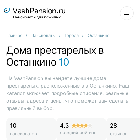
Пансионаты для пожилых
Главная
Пансионаты
Города
Останкино
Дома престарелых в
Останкино
10
На VashPansion вы найдете лучшие дома
престарелых, расположенные в в Останкино. Наш
каталог включает подробные описания, реальные
отзывы, адреса и цены, что поможет вам сделать
правильный выбор.
10
4.3
28
средний рейтинг
пансионатов
отзывов