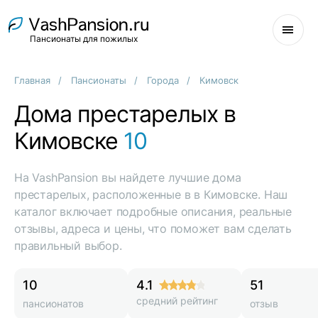
Пансионаты для пожилых
Главная
Пансионаты
Города
Кимовск
Дома престарелых в
Кимовске
10
На VashPansion вы найдете лучшие дома
престарелых, расположенные в в Кимовске. Наш
каталог включает подробные описания, реальные
отзывы, адреса и цены, что поможет вам сделать
правильный выбор.
10
4.1
51
средний рейтинг
пансионатов
отзыв