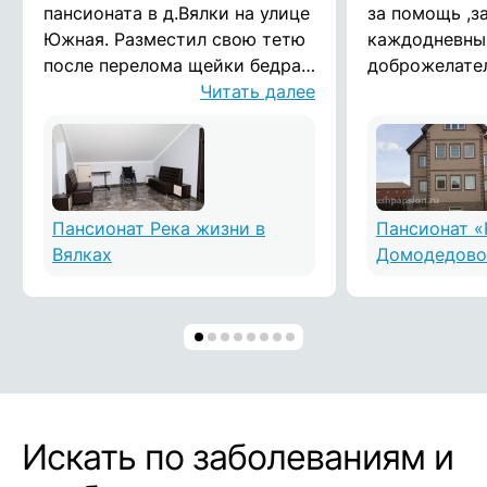
пансионата в д.Вялки на улице
за помощь ,з
Южная. Разместил свою тетю
каждодневный
после перелома щейки бедра.
доброжелате
Медсетра поставила на ноги и
Читать далее
душевные люд
вернула к полноценной жизни
здоровья! Во
мою тетю всего за несколько
месяцев. Я однозначно
рекомендую всем этот
пансионат.
Пансионат Река жизни в
Пансионат «
Вялках
Домодедово
Искать по заболеваниям и