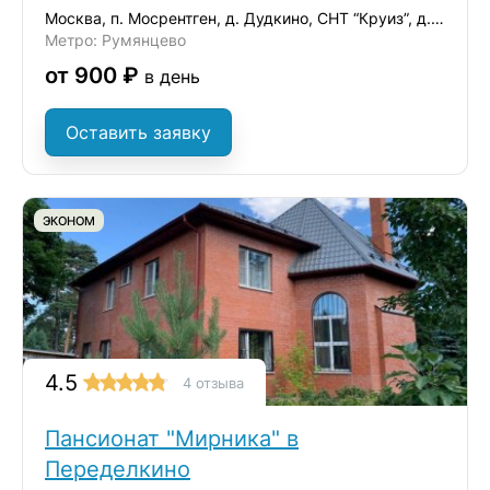
Москва, п. Мосрентген, д. Дудкино, СНТ “Круиз”, д.35
Метро: Румянцево
от 900 ₽
в день
Оставить заявку
ЭКОНОМ
4.5
4 отзыва
Пансионат "Мирника" в
Переделкино