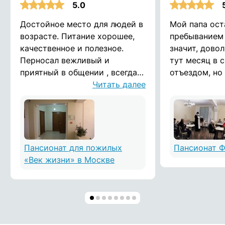
5.0
Достойное место для людей в
Мой папа ост
возрасте. Питание хорошее,
пребыванием 
качественное и полезное.
значит, довол
Перносал вежливый и
тут месяц в 
приятный в общении , всегда
отъездом, но 
отзываются на просьбы.
Читать далее
жить и дальш
Помещения чистые и
за теплую ат
опрятные. Спасибо вам
Пансионат для пожилых
Пансионат 
«Век жизни» в Москве