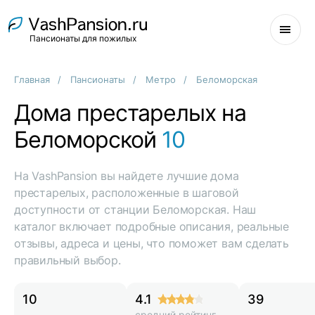
Пансионаты для пожилых
Главная
Пансионаты
Метро
Беломорская
Дома престарелых на
Беломорской
10
На VashPansion вы найдете лучшие дома
престарелых, расположенные в шаговой
доступности от станции Беломорская. Наш
каталог включает подробные описания, реальные
отзывы, адреса и цены, что поможет вам сделать
правильный выбор.
10
4.1
39
средний рейтинг