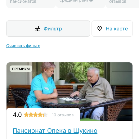
пансионатов
отзывов
Фильтр
На карте
Очистить фильтр
ПРЕМИУМ
4.0
10 отзывов
Пансионат Опека в Щукино