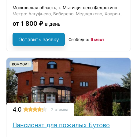
Московская область, г. Мытищи, село Федоскино
Метро: Алтуфьево, Бибирево, Медведково, Ховрино, Отрадное
от 1 800 ₽
в день
Оставить заявку
Свободно:
9 мест
КОМФОРТ
4.0
2 отзыва
Пансионат для пожилых Бутово